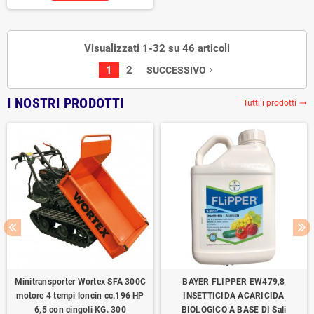
Visualizzati 1-32 su 46 articoli
1
2
SUCCESSIVO
navigate_next
I NOSTRI PRODOTTI
Tutti i prodotti
trending_flat
Minitransporter Wortex SFA 300C
BAYER FLIPPER EW479,8
motore 4 tempi loncin cc.196 HP
INSETTICIDA ACARICIDA
6,5 con cingoli KG. 300
BIOLOGICO A BASE DI Sali