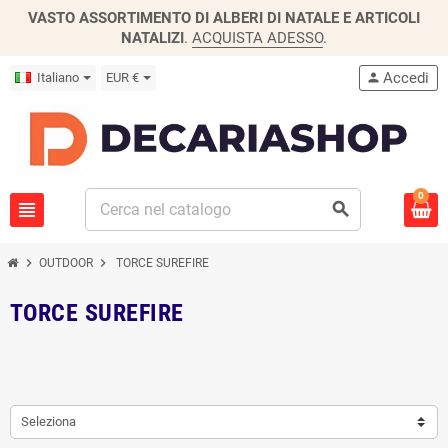
VASTO ASSORTIMENTO DI ALBERI DI NATALE E ARTICOLI
NATALIZI
.
ACQUISTA ADESSO
.
Accedi
Italiano
EUR €
person
0
view_headline
search
chevron_right
chevron_right
OUTDOOR
TORCE SUREFIRE
TORCE SUREFIRE
Seleziona