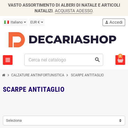
VASTO ASSORTIMENTO DI ALBERI DI NATALE E ARTICOLI
NATALIZI
.
ACQUISTA ADESSO
.
Accedi
Italiano
EUR €
person
0
view_headline
search
chevron_right
chevron_right
CALZATURE ANTINFORTUNISTICA
SCARPE ANTITAGLIO
SCARPE ANTITAGLIO
Seleziona