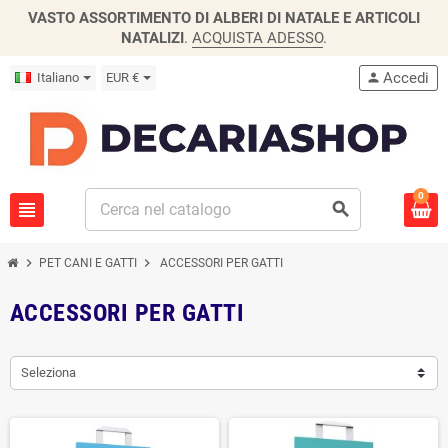
VASTO ASSORTIMENTO DI ALBERI DI NATALE E ARTICOLI
NATALIZI
.
ACQUISTA ADESSO
.
Accedi
Italiano
EUR €
person
0
view_headline
search
chevron_right
chevron_right
PET CANI E GATTI
ACCESSORI PER GATTI
ACCESSORI PER GATTI
Seleziona