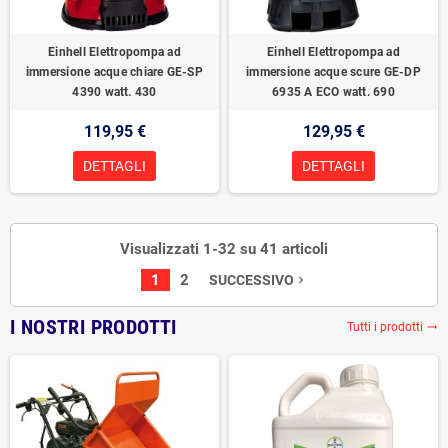
Einhell Elettropompa ad
Einhell Elettropompa ad
immersione acque chiare GE-SP
immersione acque scure GE-DP
4390 watt. 430
6935 A ECO watt. 690
119,95 €
129,95 €
DETTAGLI
DETTAGLI
Visualizzati 1-32 su 41 articoli
1
2
SUCCESSIVO
navigate_next
I NOSTRI PRODOTTI
Tutti i prodotti
trending_flat