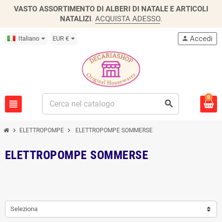
VASTO ASSORTIMENTO DI ALBERI DI NATALE E ARTICOLI
NATALIZI
.
ACQUISTA ADESSO
.
Accedi
Italiano
EUR €
person
0
view_headline
search
chevron_right
chevron_right
ELETTROPOMPE
ELETTROPOMPE SOMMERSE
ELETTROPOMPE SOMMERSE
Seleziona