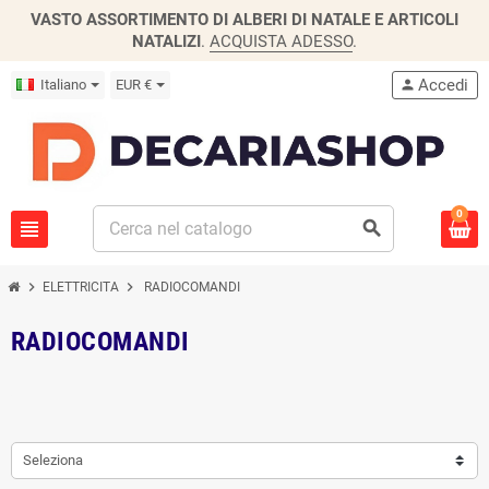
VASTO ASSORTIMENTO DI ALBERI DI NATALE E ARTICOLI
NATALIZI
.
ACQUISTA ADESSO
.
Accedi
Italiano
EUR €
person
0
view_headline
search
chevron_right
chevron_right
ELETTRICITA
RADIOCOMANDI
RADIOCOMANDI
Seleziona