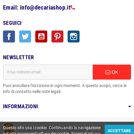
Email: info@decariashop.it
SEGUICI
Facebook
Twitter
YouTube
Pinterest
Instagram
NEWSLETTER
OK
Puoi annullare l'iscrizione in ogni momenti. A questo scopo, cerca le
info di contatto nelle note legali.
INFORMAZIONI
Questo sito usa i cookie. Continuando la navigazione
Copyright © 2022
DECARIASHOP SRL
ACCETTARE
nel sito acconsenti all'uso dei cookie. Scopri di più
qui
.