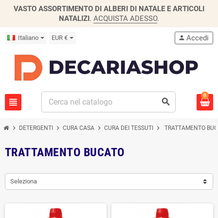
VASTO ASSORTIMENTO DI ALBERI DI NATALE E ARTICOLI
NATALIZI
.
ACQUISTA ADESSO
.
Accedi
Italiano
EUR €
person
0
view_headline
search
chevron_right
chevron_right
chevron_right
chevron_right
DETERGENTI
CURA CASA
CURA DEI TESSUTI
TRATTAMENTO BUC
TRATTAMENTO BUCATO
Seleziona