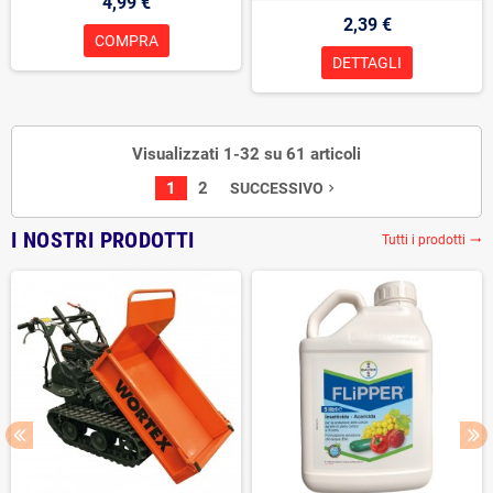
4,99 €
2,39 €
COMPRA
DETTAGLI
Visualizzati 1-32 su 61 articoli
1
2
SUCCESSIVO
navigate_next
I NOSTRI PRODOTTI
Tutti i prodotti
trending_flat