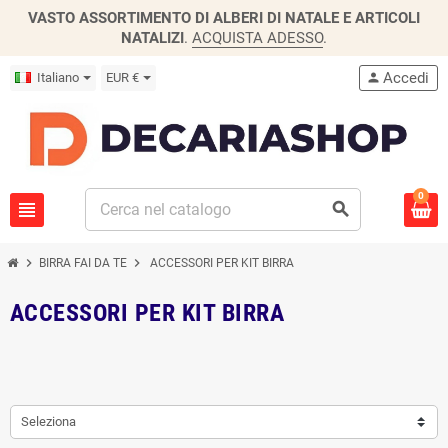
VASTO ASSORTIMENTO DI ALBERI DI NATALE E ARTICOLI
NATALIZI
.
ACQUISTA ADESSO
.
Accedi
Italiano
EUR €
person
0
view_headline
search
chevron_right
chevron_right
BIRRA FAI DA TE
ACCESSORI PER KIT BIRRA
ACCESSORI PER KIT BIRRA
Seleziona