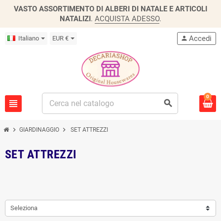
VASTO ASSORTIMENTO DI ALBERI DI NATALE E ARTICOLI
NATALIZI
.
ACQUISTA ADESSO
.
Accedi
Italiano
EUR €
person
0
view_headline
search
chevron_right
chevron_right
GIARDINAGGIO
SET ATTREZZI
SET ATTREZZI
Seleziona