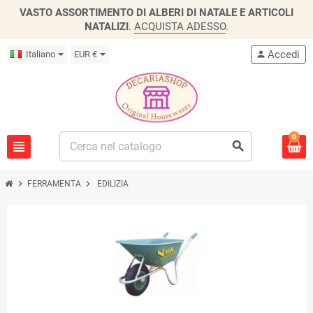
VASTO ASSORTIMENTO DI ALBERI DI NATALE E ARTICOLI
NATALIZI
.
ACQUISTA ADESSO
.
Accedi
Italiano
EUR €
person
0
view_headline
search
chevron_right
chevron_right
FERRAMENTA
EDILIZIA