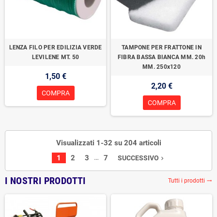
LENZA FILO PER EDILIZIA VERDE
TAMPONE PER FRATTONE IN
LEVILENE MT. 50
FIBRA BASSA BIANCA MM. 20h
MM. 250x120
1,50 €
2,20 €
COMPRA
COMPRA
Visualizzati 1-32 su 204 articoli
…
1
2
3
7
SUCCESSIVO
navigate_next
I NOSTRI PRODOTTI
Tutti i prodotti
trending_flat