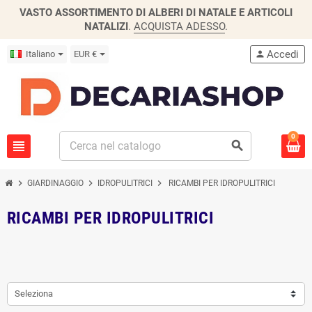
VASTO ASSORTIMENTO DI ALBERI DI NATALE E ARTICOLI
NATALIZI
.
ACQUISTA ADESSO
.
Accedi
Italiano
EUR €
person
0
view_headline
search
chevron_right
chevron_right
chevron_right
GIARDINAGGIO
IDROPULITRICI
RICAMBI PER IDROPULITRICI
RICAMBI PER IDROPULITRICI
Seleziona