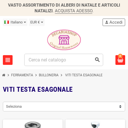
VASTO ASSORTIMENTO DI ALBERI DI NATALE E ARTICOLI
NATALIZI
.
ACQUISTA ADESSO
.
Accedi
Italiano
EUR €
person
0
view_headline
search
chevron_right
chevron_right
chevron_right
FERRAMENTA
BULLONERIA
VITI TESTA ESAGONALE
VITI TESTA ESAGONALE
Seleziona