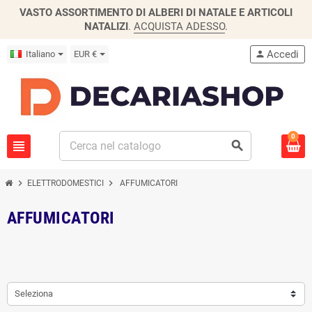
VASTO ASSORTIMENTO DI ALBERI DI NATALE E ARTICOLI
NATALIZI
.
ACQUISTA ADESSO
.
Accedi
Italiano
EUR €
person
0
view_headline
search
chevron_right
chevron_right
ELETTRODOMESTICI
AFFUMICATORI
AFFUMICATORI
Seleziona