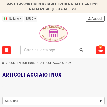
VASTO ASSORTIMENTO DI ALBERI DI NATALE E ARTICOLI
NATALIZI
.
ACQUISTA ADESSO
.
Accedi
Italiano
EUR €
person
0
view_headline
search
chevron_right
chevron_right
CONTENITORI INOX
ARTICOLI ACCIAIO INOX
ARTICOLI ACCIAIO INOX
Seleziona