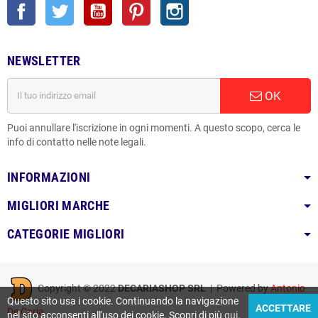
Facebook
Twitter
YouTube
Pinterest
Instagram
NEWSLETTER
OK
Puoi annullare l'iscrizione in ogni momenti. A questo scopo, cerca le
info di contatto nelle note legali.
INFORMAZIONI
MIGLIORI MARCHE
CATEGORIE MIGLIORI
Copyright © 2022
DECARIASHOP SRL
| Powered by
Antonio
Questo sito usa i cookie. Continuando la navigazione
ACCETTARE
De Caria
nel sito acconsenti all'uso dei cookie. Scopri di più
qui
.