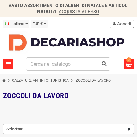
VASTO ASSORTIMENTO DI ALBERI DI NATALE E ARTICOLI
NATALIZI
.
ACQUISTA ADESSO
.
Accedi
Italiano
EUR €
person
0
view_headline
search
chevron_right
chevron_right
CALZATURE ANTINFORTUNISTICA
ZOCCOLI DA LAVORO
ZOCCOLI DA LAVORO
Seleziona