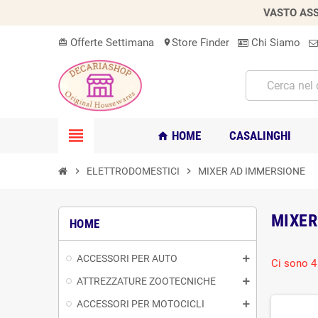
VASTO ASS
Offerte Settimana
Store Finder
Chi Siamo
card_giftcard
location_on
view_headline
HOME
CASALINGHI
home
chevron_right
ELETTRODOMESTICI
chevron_right
MIXER AD IMMERSIONE
MIXER
HOME
ACCESSORI PER AUTO
Ci sono 4 
ATTREZZATURE ZOOTECNICHE
ACCESSORI PER MOTOCICLI