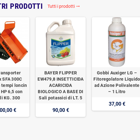
TRI PRODOTTI
Tutti i prodotti
trending_flat
ransporter
BAYER FLIPPER
Gobbi Auxiger LG –
x SFA 300C
EW479,8 INSETTICIDA
Fitoregolatore Liquid
 tempi loncin
ACARICIDA
ad Azione Polivalente
 HP 6,5 con
BIOLOGICO A BASE DI
– 1 Litro
li KG. 300
Sali potassici di LT. 5
37,00 €
00,00 €
90,00 €