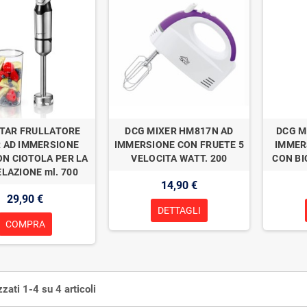
TAR FRULLATORE
DCG MIXER HM817N AD
DCG M
 AD IMMERSIONE
IMMERSIONE CON FRUETE 5
IMMER
ON CIOTOLA PER LA
VELOCITA WATT. 200
CON BI
LAZIONE ml. 700
14,90 €
29,90 €
DETTAGLI
COMPRA
zzati 1-4 su 4 articoli