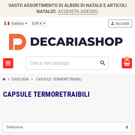
VASTO ASSORTIMENTO DI ALBERI DI NATALE E ARTICOLI
NATALIZI
.
ACQUISTA ADESSO
.
Accedi
Italiano
EUR €
person
0
view_headline
search
chevron_right
chevron_right
ENOLOGIA
CAPSULE TERMORETRAIBILI
CAPSULE TERMORETRAIBILI
Seleziona