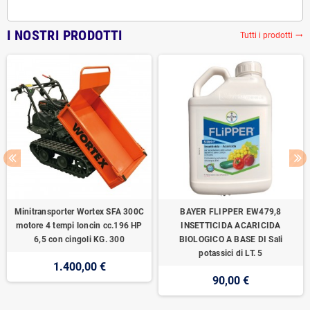
I NOSTRI PRODOTTI
Tutti i prodotti
trending_flat
Minitransporter Wortex SFA 300C
BAYER FLIPPER EW479,8
motore 4 tempi loncin cc.196 HP
INSETTICIDA ACARICIDA
6,5 con cingoli KG. 300
BIOLOGICO A BASE DI Sali
potassici di LT. 5
1.400,00 €
90,00 €