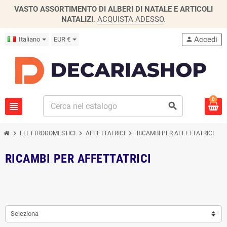
VASTO ASSORTIMENTO DI ALBERI DI NATALE E ARTICOLI
NATALIZI
.
ACQUISTA ADESSO
.
Accedi
Italiano
EUR €
person
0
view_headline
search
chevron_right
chevron_right
chevron_right
ELETTRODOMESTICI
AFFETTATRICI
RICAMBI PER AFFETTATRICI
RICAMBI PER AFFETTATRICI
Seleziona