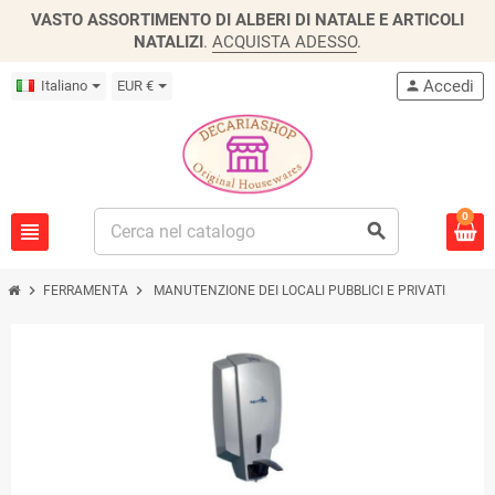
VASTO ASSORTIMENTO DI ALBERI DI NATALE E ARTICOLI
NATALIZI
.
ACQUISTA ADESSO
.
Accedi
Italiano
EUR €
person
0
view_headline
search
chevron_right
chevron_right
FERRAMENTA
MANUTENZIONE DEI LOCALI PUBBLICI E PRIVATI