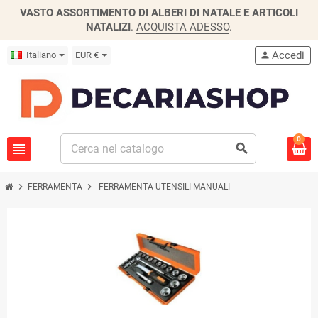
VASTO ASSORTIMENTO DI ALBERI DI NATALE E ARTICOLI
NATALIZI
.
ACQUISTA ADESSO
.
Accedi
Italiano
EUR €
person
0
view_headline
search
chevron_right
chevron_right
FERRAMENTA
FERRAMENTA UTENSILI MANUALI