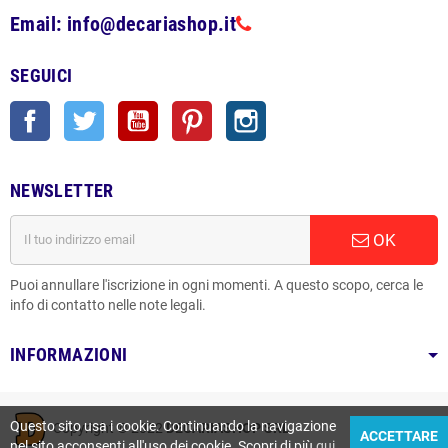
Email: info@decariashop.it
SEGUICI
Facebook
Twitter
YouTube
Pinterest
Instagram
NEWSLETTER
OK
Puoi annullare l'iscrizione in ogni momenti. A questo scopo, cerca le
info di contatto nelle note legali.
INFORMAZIONI
Questo sito usa i cookie. Continuando la navigazione
Copyright © 2022
DECARIASHOP SRL
ACCETTARE
nel sito acconsenti all'uso dei cookie. Scopri di più
qui
.