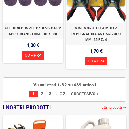
FELTRINI CON AUTOADESIVO PER
MINI MORSETTI A MOLLA
SEDIE BIANCO MM. 100X100
IMPUGNATURA ANTISCIVOLO
MM. 25 PZ. 4
1,00 €
1,70 €
COMPRA
COMPRA
Visualizzati 1-32 su 689 articoli
…
1
2
3
22
SUCCESSIVO
navigate_next
I NOSTRI PRODOTTI
Tutti i prodotti
trending_flat