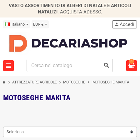
VASTO ASSORTIMENTO DI ALBERI DI NATALE E ARTICOLI
NATALIZI
.
ACQUISTA ADESSO
.
Accedi
Italiano
EUR €
person
0
view_headline
search
chevron_right
chevron_right
chevron_right
ATTREZZATURE AGRICOLE
MOTOSEGHE
MOTOSEGHE MAKITA
MOTOSEGHE MAKITA
Seleziona