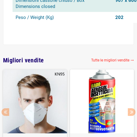
Dimensioni cassone chiuso / Box
907 x 60
Dimensions closed
Peso / Weight (Kg)
202
Migliori vendite
Tutte le migliori vendite
