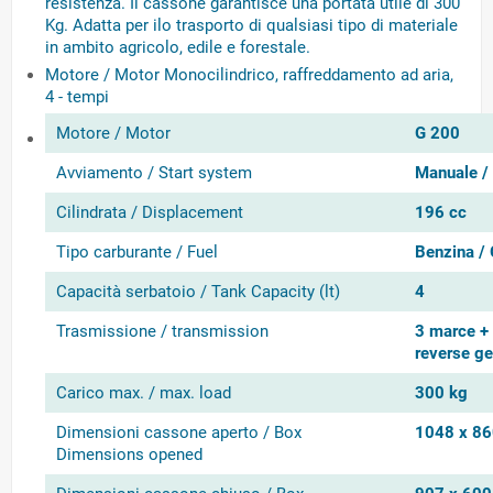
resistenza. Il cassone garantisce una portata utile di 300
Kg. Adatta per ilo trasporto di qualsiasi tipo di materiale
in ambito agricolo, edile e forestale.
Motore / Motor
Monocilindrico, raffreddamento ad aria,
4 - tempi
Motore / Motor
G 200
Avviamento / Start system
Manuale / 
Cilindrata / Displacement
196 cc
Tipo carburante / Fuel
Benzina / 
Capacità serbatoio / Tank Capacity (lt)
4
Trasmissione / transmission
3 marce + 
reverse ge
Carico max. / max. load
300 kg
Dimensioni cassone aperto / Box
1048 x 8
Dimensions opened