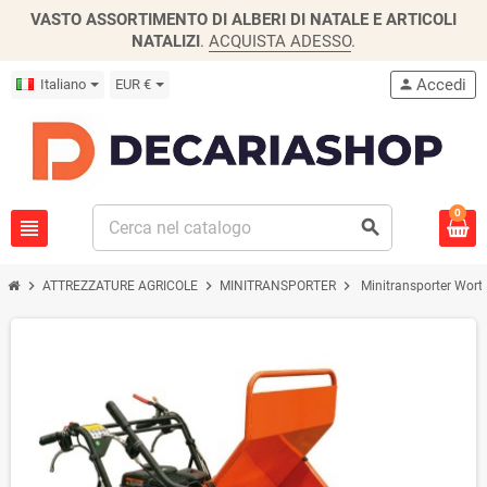
VASTO ASSORTIMENTO DI ALBERI DI NATALE E ARTICOLI
NATALIZI
.
ACQUISTA ADESSO
.
Accedi
Italiano
EUR €
person
0
view_headline
search
chevron_right
chevron_right
chevron_right
ATTREZZATURE AGRICOLE
MINITRANSPORTER
Minitransporter Wort