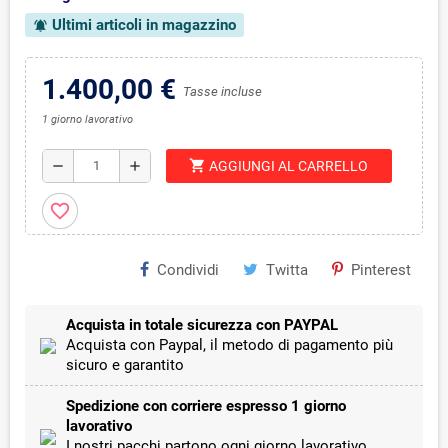
Ultimi articoli in magazzino
notifications_active
1.400,00 €
Tasse incluse
1 giorno lavorativo
shopping_cart
remove
add
AGGIUNGI AL CARRELLO
favorite_border
Condividi
Twitta
Pinterest
Acquista in totale sicurezza con PAYPAL
Acquista con Paypal, il metodo di pagamento più
sicuro e garantito
Spedizione con corriere espresso 1 giorno
lavorativo
I nostri pacchi partono ogni giorno lavorativo,