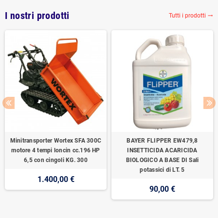
I nostri prodotti
Tutti i prodotti
trending_flat
Minitransporter Wortex SFA 300C
BAYER FLIPPER EW479,8
motore 4 tempi loncin cc.196 HP
INSETTICIDA ACARICIDA
6,5 con cingoli KG. 300
BIOLOGICO A BASE DI Sali
potassici di LT. 5
1.400,00 €
90,00 €