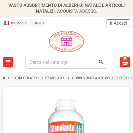
VASTO ASSORTIMENTO DI ALBERI DI NATALE E ARTICOLI
NATALIZI
.
ACQUISTA ADESSO
.
Accedi
Italiano
EUR €
person
0
view_headline
search
chevron_right
chevron_right
chevron_right
FITOREGOLATORI
STIMOLANTI
GOBBI STIMOLANTE 66F FITOREGOLAT