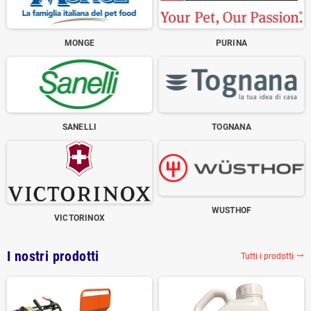
MONGE
PURINA
SANELLI
TOGNANA
WUSTHOF
VICTORINOX
I nostri prodotti
Tutti i prodotti
trending_flat