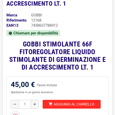
ACCRESCIMENTO LT. 1
Marca
GOBBI
Riferimento
12168
EAN13
7438637788412
Chiamare per disponibilità
new_releases
GOBBI STIMOLANTE 66F
FITOREGOLATORE LIQUIDO
STIMOLANTE DI GERMINAZIONE E
DI ACCRESCIMENTO LT. 1
45,00 €
Tasse incluse
Spedizione in un giorno lavorativo
shopping_cart
remove
add
AGGIUNGI AL CARRELLO