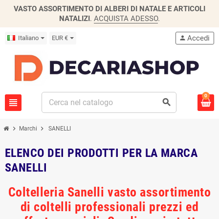
VASTO ASSORTIMENTO DI ALBERI DI NATALE E ARTICOLI
NATALIZI
.
ACQUISTA ADESSO
.
Accedi
Italiano
EUR €
person
0
view_headline
search
chevron_right
chevron_right
Marchi
SANELLI
ELENCO DEI PRODOTTI PER LA MARCA
SANELLI
Coltelleria Sanelli vasto assortimento
di coltelli professionali prezzi ed