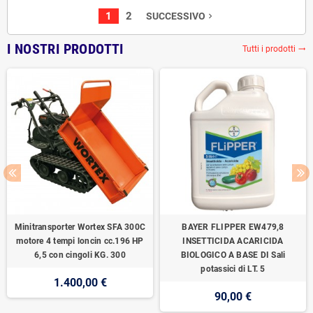
1
2
SUCCESSIVO
navigate_next
I NOSTRI PRODOTTI
Tutti i prodotti
trending_flat
Minitransporter Wortex SFA 300C
BAYER FLIPPER EW479,8
motore 4 tempi loncin cc.196 HP
INSETTICIDA ACARICIDA
6,5 con cingoli KG. 300
BIOLOGICO A BASE DI Sali
potassici di LT. 5
1.400,00 €
90,00 €