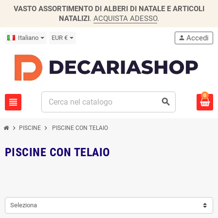
VASTO ASSORTIMENTO DI ALBERI DI NATALE E ARTICOLI
NATALIZI
.
ACQUISTA ADESSO
.
Accedi
Italiano
EUR €
person
0
view_headline
search
chevron_right
chevron_right
PISCINE
PISCINE CON TELAIO
PISCINE CON TELAIO
Seleziona