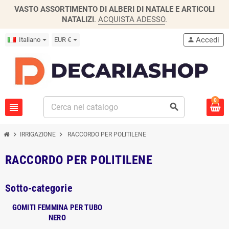
VASTO ASSORTIMENTO DI ALBERI DI NATALE E ARTICOLI
NATALIZI
.
ACQUISTA ADESSO
.
Accedi
Italiano
EUR €
person
0
view_headline
search
chevron_right
chevron_right
IRRIGAZIONE
RACCORDO PER POLITILENE
RACCORDO PER POLITILENE
Sotto-categorie
GOMITI FEMMINA PER TUBO
NERO