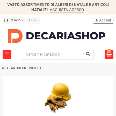
VASTO ASSORTIMENTO DI ALBERI DI NATALE E ARTICOLI
NATALIZI
.
ACQUISTA ADESSO
.
Accedi
Italiano
EUR €
person
0
view_headline
search
chevron_right
ANTINFORTUNISTICA