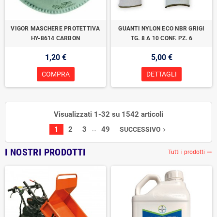
VIGOR MASCHERE PROTETTIVA
GUANTI NYLON ECO NBR GRIGI
HY-8614 CARBON
TG. 8 A 10 CONF. PZ. 6
1,20 €
5,00 €
COMPRA
DETTAGLI
Visualizzati 1-32 su 1542 articoli
…
1
2
3
49
SUCCESSIVO
navigate_next
I NOSTRI PRODOTTI
Tutti i prodotti
trending_flat