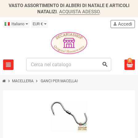
VASTO ASSORTIMENTO DI ALBERI DI NATALE E ARTICOLI
NATALIZI
.
ACQUISTA ADESSO
.
Accedi
Italiano
EUR €
person
0
view_headline
search
chevron_right
chevron_right
MACELLERIA
GANCI PER MACELLAI