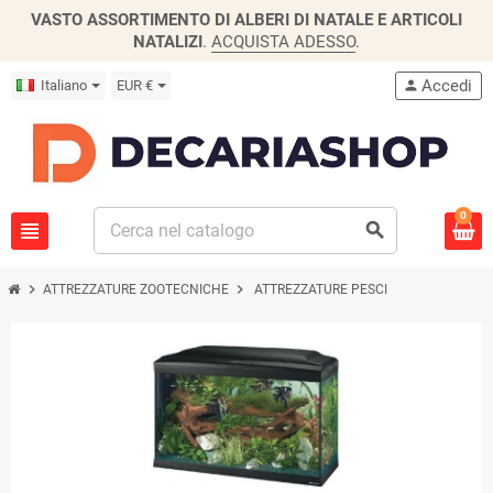
VASTO ASSORTIMENTO DI ALBERI DI NATALE E ARTICOLI
NATALIZI
.
ACQUISTA ADESSO
.
Accedi
Italiano
EUR €
person
0
view_headline
search
chevron_right
chevron_right
ATTREZZATURE ZOOTECNICHE
ATTREZZATURE PESCI