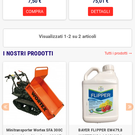
7,50 €
75,01 €
COMPRA
DETTAGLI
Visualizzati 1-2 su 2 articoli
I NOSTRI PRODOTTI
Tutti i prodotti
trending_flat
Minitransporter Wortex SFA 300C
BAYER FLIPPER EW479,8