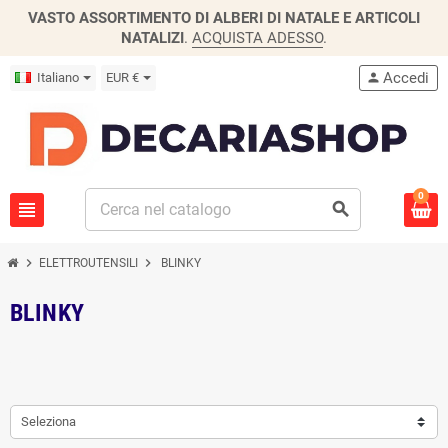
VASTO ASSORTIMENTO DI ALBERI DI NATALE E ARTICOLI
NATALIZI
.
ACQUISTA ADESSO
.
Accedi
Italiano
EUR €
person
0
view_headline
search
chevron_right
chevron_right
ELETTROUTENSILI
BLINKY
BLINKY
Seleziona