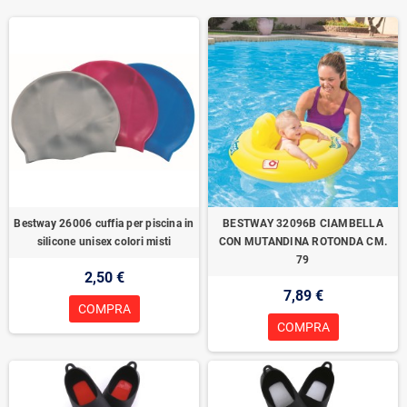
Bestway 26006 cuffia per piscina in
BESTWAY 32096B CIAMBELLA
silicone unisex colori misti
CON MUTANDINA ROTONDA CM.
79
2,50 €
7,89 €
COMPRA
COMPRA