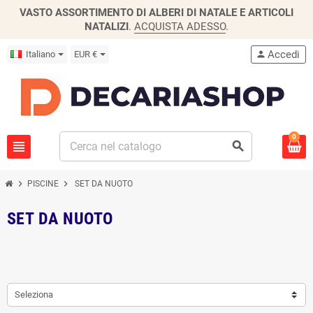
VASTO ASSORTIMENTO DI ALBERI DI NATALE E ARTICOLI
NATALIZI
.
ACQUISTA ADESSO
.
Accedi
Italiano
EUR €
person
0
view_headline
search
chevron_right
chevron_right
PISCINE
SET DA NUOTO
SET DA NUOTO
Seleziona