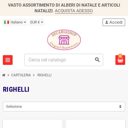
VASTO ASSORTIMENTO DI ALBERI DI NATALE E ARTICOLI
NATALIZI
.
ACQUISTA ADESSO
.
Accedi
Italiano
EUR €
person
0
view_headline
search
chevron_right
chevron_right
CARTOLERIA
RIGHELLI
RIGHELLI
Seleziona