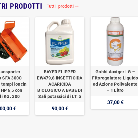
TRI PRODOTTI
Tutti i prodotti
trending_flat
ransporter
BAYER FLIPPER
Gobbi Auxiger LG –
x SFA 300C
EW479,8 INSETTICIDA
Fitoregolatore Liquid
 tempi loncin
ACARICIDA
ad Azione Polivalente
 HP 6,5 con
BIOLOGICO A BASE DI
– 1 Litro
li KG. 300
Sali potassici di LT. 5
37,00 €
00,00 €
90,00 €