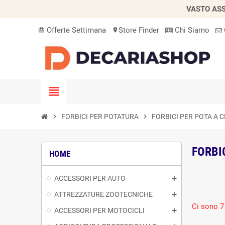
VASTO ASS
Offerte Settimana
Store Finder
Chi Siamo
card_giftcard
location_on
view_headline
chevron_right
FORBICI PER POTATURA
chevron_right
FORBICI PER POTA A 
FORBI
HOME
ACCESSORI PER AUTO
ATTREZZATURE ZOOTECNICHE
Ci sono 7 
ACCESSORI PER MOTOCICLI