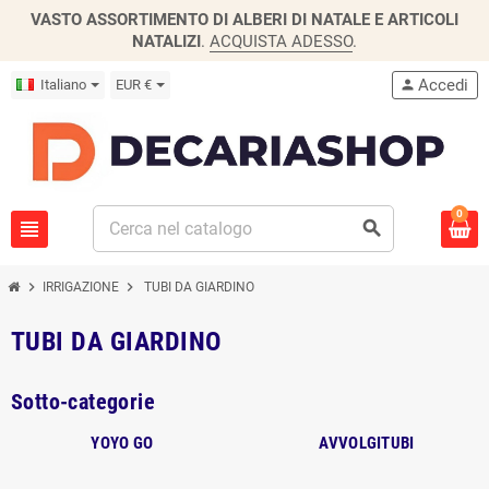
VASTO ASSORTIMENTO DI ALBERI DI NATALE E ARTICOLI
NATALIZI
.
ACQUISTA ADESSO
.
Accedi
Italiano
EUR €
person
0
view_headline
search
chevron_right
chevron_right
IRRIGAZIONE
TUBI DA GIARDINO
TUBI DA GIARDINO
Sotto-categorie
YOYO GO
AVVOLGITUBI