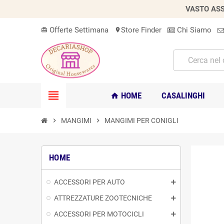
VASTO ASS
Offerte Settimana
Store Finder
Chi Siamo
card_giftcard
location_on
view_headline
HOME
CASALINGHI
home
chevron_right
MANGIMI
chevron_right
MANGIMI PER CONIGLI
HOME
ACCESSORI PER AUTO
ATTREZZATURE ZOOTECNICHE
ACCESSORI PER MOTOCICLI