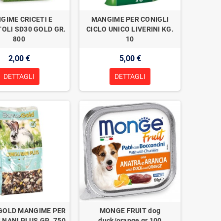
GIME CRICETI E
MANGIME PER CONIGLI
OLI SD30 GOLD GR.
CICLO UNICO LIVERINI KG.
800
10
2,00 €
5,00 €
DETTAGLI
DETTAGLI
GOLD MANGIME PER
MONGE FRUIT dog
 NANI PLUS GR. 750
duck/orange gr.100