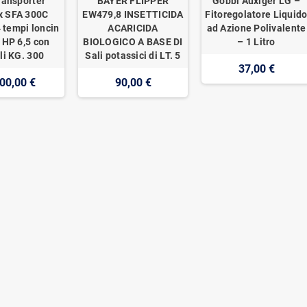
ransporter
BAYER FLIPPER
Gobbi Auxiger LG –
x SFA 300C
EW479,8 INSETTICIDA
Fitoregolatore Liquid
 tempi loncin
ACARICIDA
ad Azione Polivalente
 HP 6,5 con
BIOLOGICO A BASE DI
– 1 Litro
li KG. 300
Sali potassici di LT. 5
37,00 €
00,00 €
90,00 €