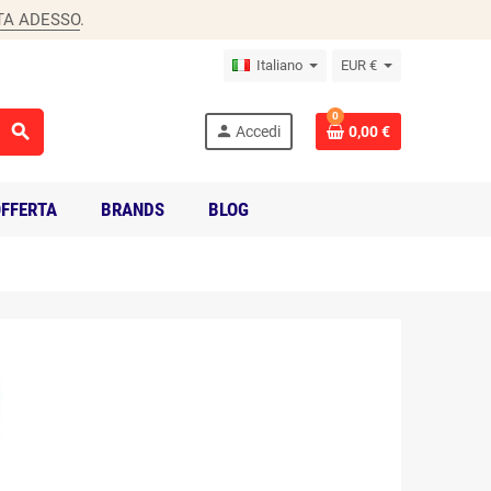
TA ADESSO
.
Italiano
EUR €
0
search
person
Accedi
0,00 €
FFERTA
BRANDS
BLOG