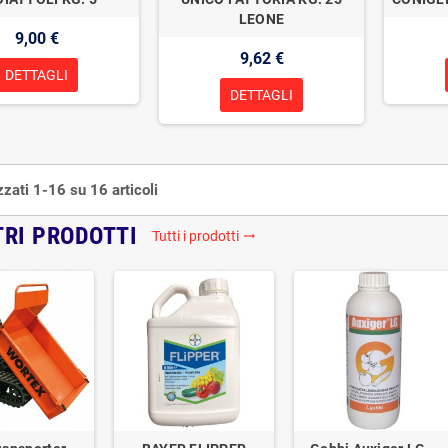
LEONE
9,00 €
9,62 €
DETTAGLI
DETTAGLI
zzati 1-16 su 16 articoli
TRI PRODOTTI
Tutti i prodotti
trending_flat