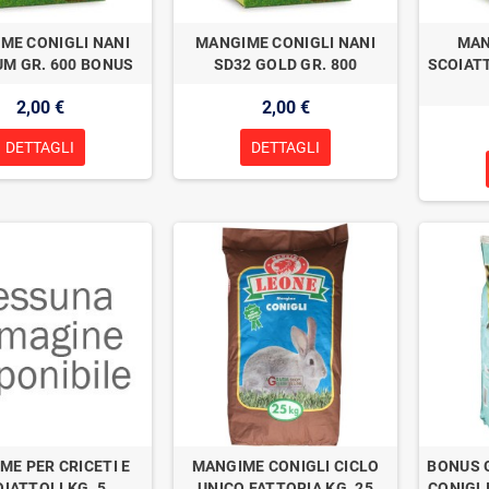
ME CONIGLI NANI
MANGIME CONIGLI NANI
MAN
M GR. 600 BONUS
SD32 GOLD GR. 800
SCOIATT
2,00 €
2,00 €
DETTAGLI
DETTAGLI
ME PER CRICETI E
MANGIME CONIGLI CICLO
BONUS 
IATTOLI KG. 5
UNICO FATTORIA KG. 25
CONIGLI