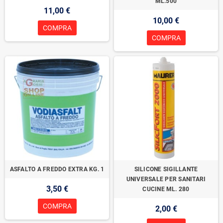
ML.500
11,00 €
10,00 €
COMPRA
COMPRA
ASFALTO A FREDDO EXTRA KG. 1
SILICONE SIGILLANTE
UNIVERSALE PER SANITARI
3,50 €
CUCINE ML. 280
COMPRA
2,00 €