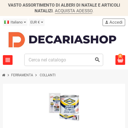
VASTO ASSORTIMENTO DI ALBERI DI NATALE E ARTICOLI
NATALIZI
.
ACQUISTA ADESSO
.
Accedi
Italiano
EUR €
person
0
view_headline
search
chevron_right
chevron_right
FERRAMENTA
COLLANTI