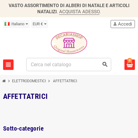
VASTO ASSORTIMENTO DI ALBERI DI NATALE E ARTICOLI
NATALIZI
.
ACQUISTA ADESSO
.
Accedi
Italiano
EUR €
person
0
view_headline
search
chevron_right
chevron_right
ELETTRODOMESTICI
AFFETTATRICI
AFFETTATRICI
Sotto-categorie