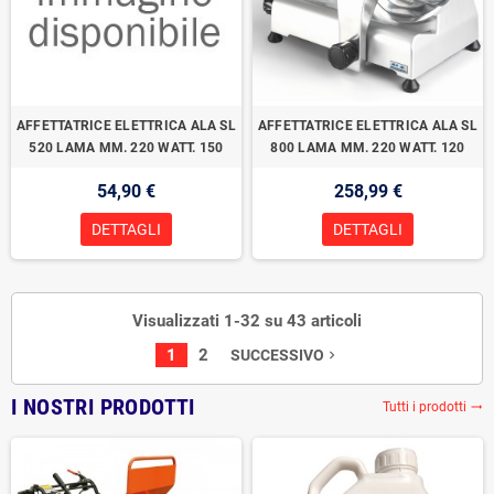
AFFETTATRICE ELETTRICA ALA SL
AFFETTATRICE ELETTRICA ALA SL
520 LAMA MM. 220 WATT. 150
800 LAMA MM. 220 WATT. 120
54,90 €
258,99 €
DETTAGLI
DETTAGLI
Visualizzati 1-32 su 43 articoli
1
2
SUCCESSIVO
navigate_next
I NOSTRI PRODOTTI
Tutti i prodotti
trending_flat