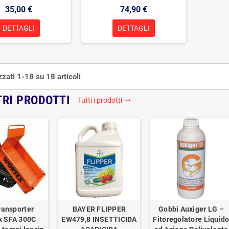
35,00 €
74,90 €
DETTAGLI
DETTAGLI
zzati 1-18 su 18 articoli
TRI PRODOTTI
Tutti i prodotti
trending_flat
ransporter
BAYER FLIPPER
Gobbi Auxiger LG –
x SFA 300C
EW479,8 INSETTICIDA
Fitoregolatore Liquid