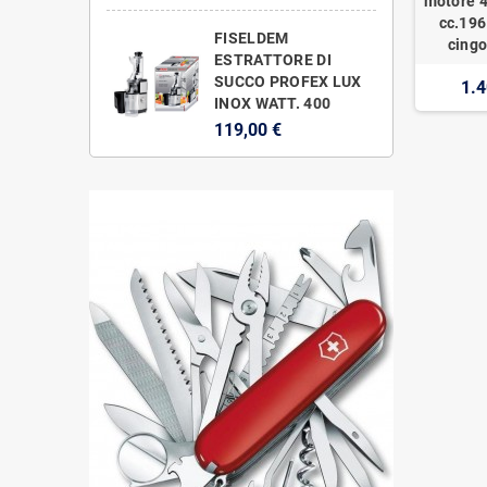
motore 4
cc.196
FISELDEM
cingo
ESTRATTORE DI
SUCCO PROFEX LUX
1.4
INOX WATT. 400
119,00 €