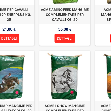
ME PER CAVALLI
ACME AMINOFEED MANGIME
ACM
 19P ENERPLUS KG.
COMPLEMENTARE PER
MANG
25
CAVALLI KG. 20
SP
21,00 €
35,00 €
DETTAGLI
DETTAGLI
JUMP MANGIME PER
ACME I SHOW MANGIME
ACME 
 SALTATORI KG. 20
COMPLEMENTARE PER
COMP