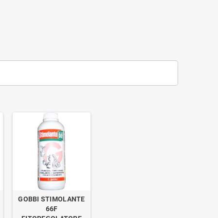
GOBBI STIMOLANTE
o
66F