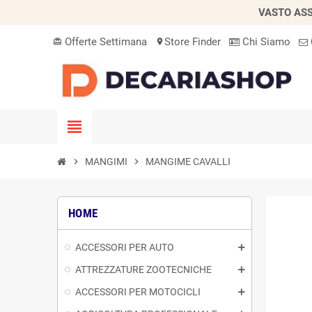
VASTO ASS
Offerte Settimana
Store Finder
Chi Siamo
card_giftcard
location_on
view_headline
chevron_right
MANGIMI
chevron_right
MANGIME CAVALLI
HOME
ACCESSORI PER AUTO
ATTREZZATURE ZOOTECNICHE
ACCESSORI PER MOTOCICLI