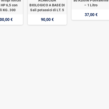
 tempi loncin
ACARICIDA
ad Azione Polivalente
 HP 6,5 con
BIOLOGICO A BASE DI
– 1 Litro
li KG. 300
Sali potassici di LT. 5
37,00 €
00,00 €
90,00 €