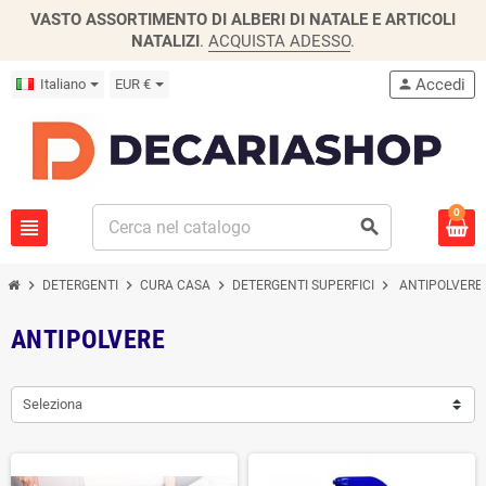
VASTO ASSORTIMENTO DI ALBERI DI NATALE E ARTICOLI
NATALIZI
.
ACQUISTA ADESSO
.
Accedi
Italiano
EUR €
person
0
view_headline
search
chevron_right
chevron_right
chevron_right
chevron_right
DETERGENTI
CURA CASA
DETERGENTI SUPERFICI
ANTIPOLVERE
ANTIPOLVERE
Seleziona