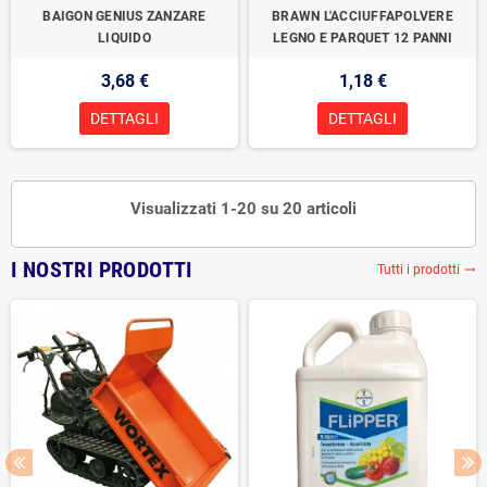
BAIGON GENIUS ZANZARE
BRAWN L'ACCIUFFAPOLVERE
LIQUIDO
LEGNO E PARQUET 12 PANNI
3,68 €
1,18 €
DETTAGLI
DETTAGLI
Visualizzati 1-20 su 20 articoli
I NOSTRI PRODOTTI
Tutti i prodotti
trending_flat