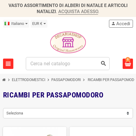
VASTO ASSORTIMENTO DI ALBERI DI NATALE E ARTICOLI
NATALIZI
.
ACQUISTA ADESSO
.
Accedi
Italiano
EUR €
person
0
view_headline
search
chevron_right
chevron_right
chevron_right
ELETTRODOMESTICI
PASSAPOMODORI
RICAMBI PER PASSAPOMOD
RICAMBI PER PASSAPOMODORO
Seleziona