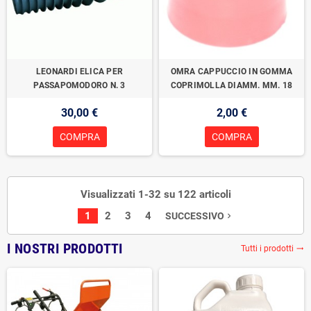
LEONARDI ELICA PER
OMRA CAPPUCCIO IN GOMMA
PASSAPOMODORO N. 3
COPRIMOLLA DIAMM. MM. 18
30,00 €
2,00 €
COMPRA
COMPRA
Visualizzati 1-32 su 122 articoli
1
2
3
4
SUCCESSIVO
navigate_next
I NOSTRI PRODOTTI
Tutti i prodotti
trending_flat