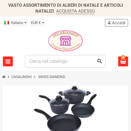
VASTO ASSORTIMENTO DI ALBERI DI NATALE E ARTICOLI
NATALIZI
.
ACQUISTA ADESSO
.
Accedi
Italiano
EUR €
person
0
view_headline
search
chevron_right
chevron_right
CASALINGHI
SWISS DIAMOND