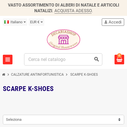
VASTO ASSORTIMENTO DI ALBERI DI NATALE E ARTICOLI
NATALIZI
.
ACQUISTA ADESSO
.
Accedi
Italiano
EUR €
person
0
view_headline
search
chevron_right
chevron_right
CALZATURE ANTINFORTUNISTICA
SCARPE K-SHOES
SCARPE K-SHOES
Seleziona