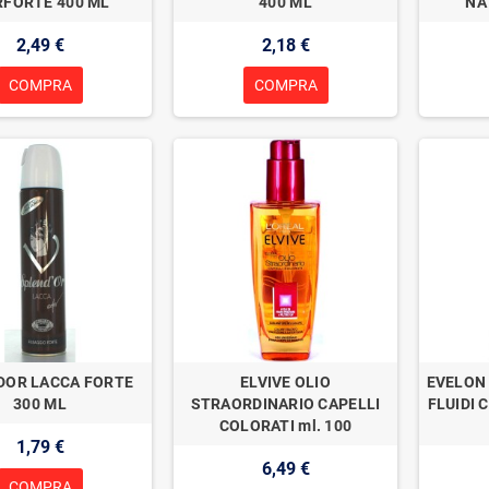
RFORTE 400 ML
400 ML
NA
2,49 €
2,18 €
COMPRA
COMPRA
DOR LACCA FORTE
ELVIVE OLIO
EVELON 
300 ML
STRAORDINARIO CAPELLI
FLUIDI 
COLORATI ml. 100
1,79 €
6,49 €
COMPRA