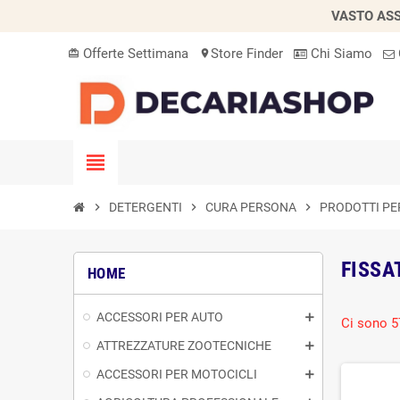
VASTO ASS
Offerte Settimana
Store Finder
Chi Siamo
card_giftcard
location_on
view_headline
chevron_right
DETERGENTI
chevron_right
CURA PERSONA
chevron_right
PRODOTTI PE
FISSA
HOME
ACCESSORI PER AUTO
Ci sono 5
ATTREZZATURE ZOOTECNICHE
ACCESSORI PER MOTOCICLI