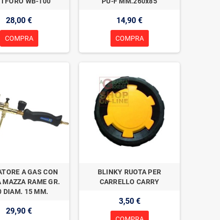
I FORO WB-100
PU-F MM.260x85
28,00 €
14,90 €
COMPRA
COMPRA
ATORE A GAS CON
BLINKY RUOTA PER
 MAZZA RAME GR.
CARRELLO CARRY
0 DIAM. 15 MM.
3,50 €
29,90 €
COMPRA