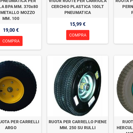
 PNEUMATICA PER
VIGOR RUOTE PER CARRIOLA
RUOTA P
LA BPA MM. 370x80
CERCHIO PLASTICA 100LT
PERN
 METALLO MOZZO
PNEUMATICA
MM. 100
15,99 €
19,00 €
COMPRA
COMPRA
UOTA PER CARRELLI
RUOTA PER CARRELLO PIENE
RUOT
ARGO
MM. 250 SU RULLI
HERCUL