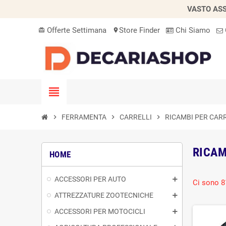
VASTO ASS
Offerte Settimana
Store Finder
Chi Siamo
card_giftcard
location_on
view_headline
chevron_right
FERRAMENTA
chevron_right
CARRELLI
chevron_right
RICAMBI PER CAR
RICAM
HOME
ACCESSORI PER AUTO
Ci sono 8
ATTREZZATURE ZOOTECNICHE
ACCESSORI PER MOTOCICLI