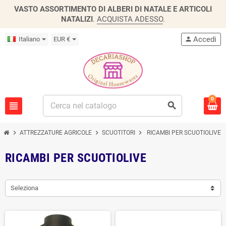
VASTO ASSORTIMENTO DI ALBERI DI NATALE E ARTICOLI
NATALIZI
.
ACQUISTA ADESSO
.
Accedi
Italiano
EUR €
person
0
view_headline
search
chevron_right
chevron_right
chevron_right
ATTREZZATURE AGRICOLE
SCUOTITORI
RICAMBI PER SCUOTIOLIVE
RICAMBI PER SCUOTIOLIVE
Seleziona