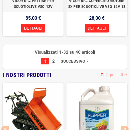
VIGOR RIC. PETTINE PER
VIGOR RIC. COPERCHIO MOTORE
SCUOTIOLIVE VSQ-12V
SX PER SCUOTIOLIVE VSQ-12V-13
35,00 €
28,00 €
DETTAGLI
DETTAGLI
Visualizzati 1-32 su 40 articoli
1
2
SUCCESSIVO
navigate_next
I NOSTRI PRODOTTI
Tutti i prodotti
trending_flat