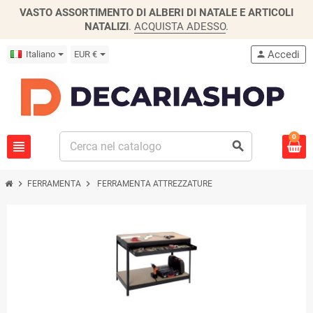
VASTO ASSORTIMENTO DI ALBERI DI NATALE E ARTICOLI
NATALIZI
.
ACQUISTA ADESSO
.
Accedi
Italiano
EUR €
person
0
view_headline
search
chevron_right
chevron_right
FERRAMENTA
FERRAMENTA ATTREZZATURE