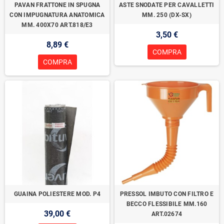
PAVAN FRATTONE IN SPUGNA
ASTE SNODATE PER CAVALLETTI
CON IMPUGNATURA ANATOMICA
MM. 250 (DX-SX)
MM. 400X70 ART.818/E3
3,50 €
8,89 €
COMPRA
COMPRA
GUAINA POLIESTERE MOD. P4
PRESSOL IMBUTO CON FILTRO E
BECCO FLESSIBILE MM.160
39,00 €
ART.02674