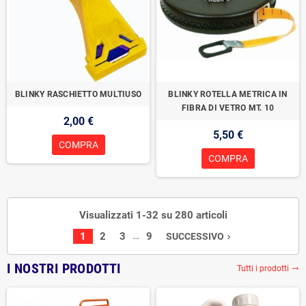
BLINKY RASCHIETTO MULTIUSO
BLINKY ROTELLA METRICA IN
FIBRA DI VETRO MT. 10
2,00 €
5,50 €
COMPRA
COMPRA
Visualizzati 1-32 su 280 articoli
…
1
2
3
9
SUCCESSIVO
navigate_next
I NOSTRI PRODOTTI
Tutti i prodotti
trending_flat