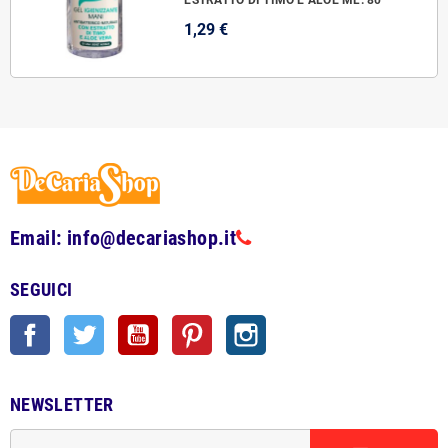
ESTRATTO DI TIMO E ALOE ML. 80
1,29 €
Email: info@decariashop.it
SEGUICI
Facebook
Twitter
YouTube
Pinterest
Instagram
NEWSLETTER