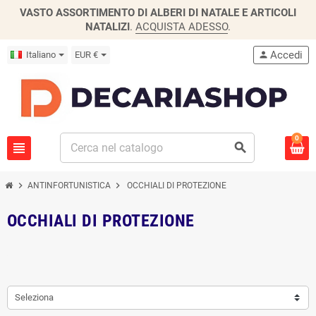
VASTO ASSORTIMENTO DI ALBERI DI NATALE E ARTICOLI
NATALIZI
.
ACQUISTA ADESSO
.
Accedi
Italiano
EUR €
person
0
view_headline
search
chevron_right
chevron_right
ANTINFORTUNISTICA
OCCHIALI DI PROTEZIONE
OCCHIALI DI PROTEZIONE
Seleziona