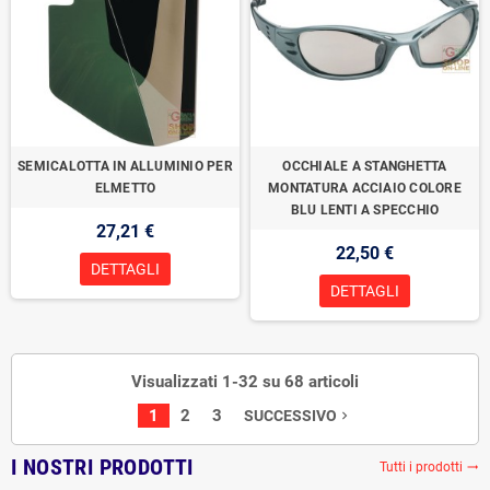
SEMICALOTTA IN ALLUMINIO PER
OCCHIALE A STANGHETTA
ELMETTO
MONTATURA ACCIAIO COLORE
BLU LENTI A SPECCHIO
27,21 €
22,50 €
DETTAGLI
DETTAGLI
Visualizzati 1-32 su 68 articoli
1
2
3
SUCCESSIVO
navigate_next
I NOSTRI PRODOTTI
Tutti i prodotti
trending_flat