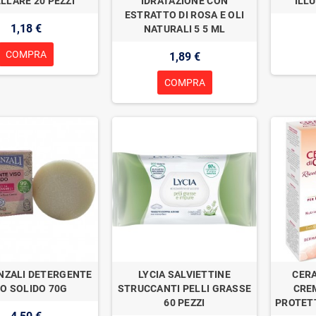
LLARE 20 PEZZI
IDRATAZIONE CON
ILL
ESTRATTO DI ROSA E OLI
1,18 €
NATURALI 5 5 ML
COMPRA
1,89 €
COMPRA
NZALI DETERGENTE
LYCIA SALVIETTINE
CERA
SO SOLIDO 70G
STRUCCANTI PELLI GRASSE
CRE
60 PEZZI
PROTETT