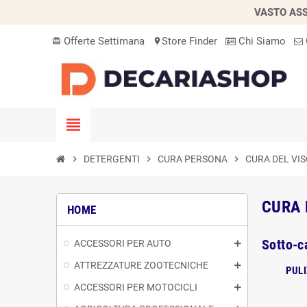
VASTO ASS
Offerte Settimana
Store Finder
Chi Siamo
card_giftcard
location_on
view_headline
chevron_right
DETERGENTI
chevron_right
CURA PERSONA
chevron_right
CURA DEL VI
CURA 
HOME
Sotto-c
ACCESSORI PER AUTO
ATTREZZATURE ZOOTECNICHE
PULI
ACCESSORI PER MOTOCICLI