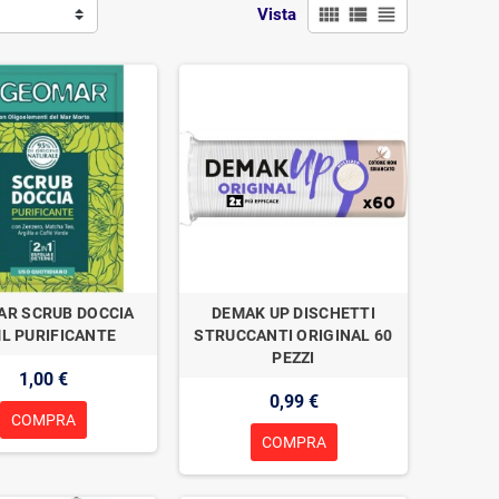
view_comfy
view_list
view_headline
Vista
R SCRUB DOCCIA
DEMAK UP DISCHETTI
L PURIFICANTE
STRUCCANTI ORIGINAL 60
PEZZI
1,00 €
0,99 €
COMPRA
COMPRA