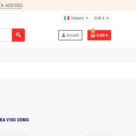
TA ADESSO
.
Italiano
EUR €
0
search
person
Accedi
0,00 €
RA VISO UOMO