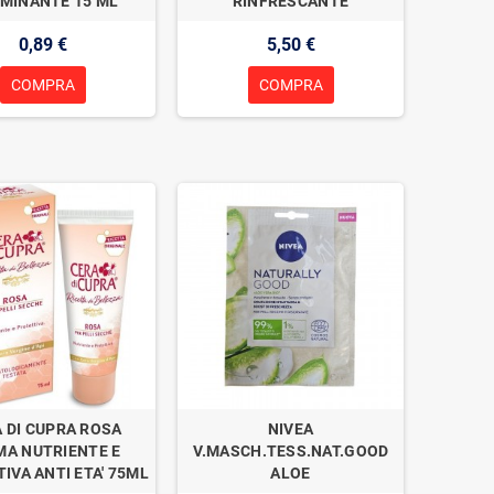
UMINANTE 15 ML
RINFRESCANTE
0,89 €
5,50 €
COMPRA
COMPRA
 DI CUPRA ROSA
NIVEA
MA NUTRIENTE E
V.MASCH.TESS.NAT.GOOD
IVA ANTI ETA' 75ML
ALOE