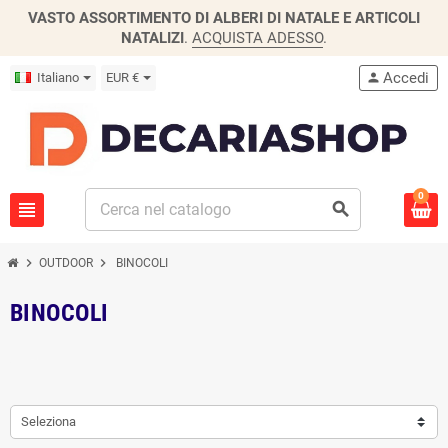
VASTO ASSORTIMENTO DI ALBERI DI NATALE E ARTICOLI
NATALIZI
.
ACQUISTA ADESSO
.
Accedi
Italiano
EUR €
person
0
view_headline
search
chevron_right
chevron_right
OUTDOOR
BINOCOLI
BINOCOLI
Seleziona