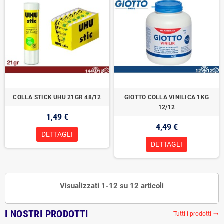
COLLA STICK UHU 21GR 48/12
GIOTTO COLLA VINILICA 1KG
12/12
1,49 €
4,49 €
DETTAGLI
DETTAGLI
Visualizzati 1-12 su 12 articoli
I NOSTRI PRODOTTI
Tutti i prodotti
trending_flat