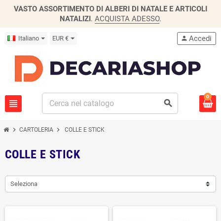
VASTO ASSORTIMENTO DI ALBERI DI NATALE E ARTICOLI
NATALIZI
.
ACQUISTA ADESSO
.
Accedi
Italiano
EUR €
person
0
view_headline
search
chevron_right
chevron_right
CARTOLERIA
COLLE E STICK
COLLE E STICK
Seleziona