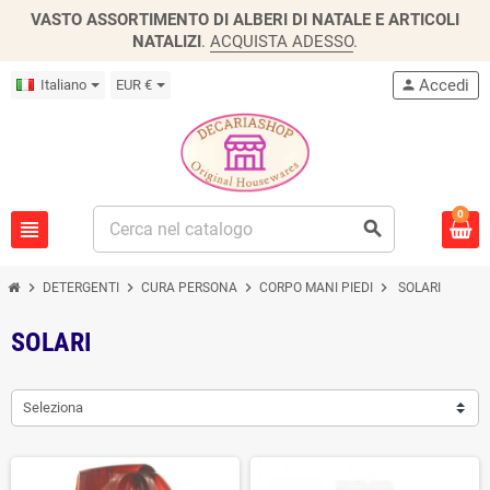
VASTO ASSORTIMENTO DI ALBERI DI NATALE E ARTICOLI
NATALIZI
.
ACQUISTA ADESSO
.
Accedi
Italiano
EUR €
person
0
view_headline
search
chevron_right
chevron_right
chevron_right
chevron_right
DETERGENTI
CURA PERSONA
CORPO MANI PIEDI
SOLARI
SOLARI
Seleziona