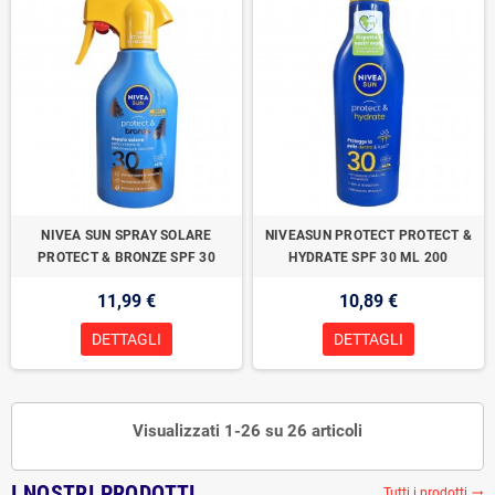
NIVEA SUN SPRAY SOLARE
NIVEASUN PROTECT PROTECT &
PROTECT & BRONZE SPF 30
HYDRATE SPF 30 ML 200
11,99 €
10,89 €
DETTAGLI
DETTAGLI
Visualizzati 1-26 su 26 articoli
I NOSTRI PRODOTTI
Tutti i prodotti
trending_flat